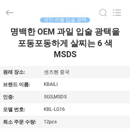
품
질
개
인
라
개인 라벨 입술 광택
벨
입
명백한 OEM 과일 입술 광택을
집
술
광
택
포동포동하게 살찌는 6 색
협
력
제
업
MSDS
체.
Copyright
품
©
2021
-
원래 장소:
센즈헨 중국
2022
lipsglosses.com.
우
All
KBAILI
브랜드 이름:
Rights
Reserved.
리
SGS,MSDS
인증:
에
KBL-LG16
모델 번호:
대
12pcs
최소 주문 수량: