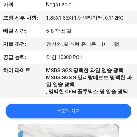
하
Negotiable
가격:
여
포장 세부 사항:
1.85X1.85X11.9 센티미터, 0.112KG
배달 시간:
5-8 작업 일
공
장
지불 조건:
전신환, 웨스턴 유니온, 머니그램
여
공급 능력:
약한 10000 PC /
행
하이 라이트:
MSDS SGS 명백한 과일 입술 광택
,
MSDS SGS 8 밀리람베르트 명백한 과
일 입술 광택
품
,
명백한 OEM 플루믹스 핑 입술 광택
질
최고의 가격
관
리