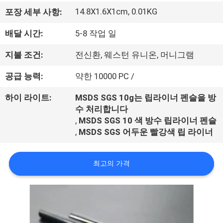
하
14.8X1.6X1cm, 0.01KG
포장 세부 사항:
여
배달 시간:
5-8 작업 일
공
지불 조건:
전신환, 웨스턴 유니온, 머니그램
장
공급 능력:
약한 10000 PC /
여
하이 라이트:
MSDS SGS 10g는 립라이너 펜슬을 방
수 처리합니다
행
,
MSDS SGS 10 색 방수 립라이너 펜슬
,
MSDS SGS 어두운 빨강색 립 라이너
품
최고의 가격
질
관
리