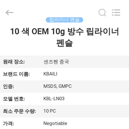
품
질
개
인
라
립라이너 펜슬
벨
입
10 색 OEM 10g 방수 립라이너
집
술
광
택
펜슬
협
력
제
업
체.
Copyright
품
원래 장소:
센즈헨 중국
©
2021
-
2022
KBAILI
브랜드 이름:
lipsglosses.com.
우
All
Rights
MSDS, GMPC
인증:
Reserved.
리
KBL-LN03
모델 번호:
에
10 PC
최소 주문 수량:
대
Negotiable
가격: