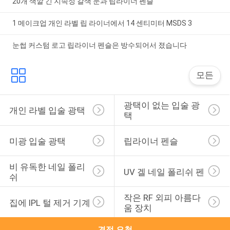
20개 색깔 긴 지속성 갈색 눈과 립라이너 펜슬
1 메이크업 개인 라벨 립 라이너에서 14 센티미터 MSDS 3
눈썹 커스텀 로고 립라이너 펜슬은 방수되어서 졌습니다
모든
광택이 없는 입술 광
개인 라벨 입술 광택
택
미광 입술 광택
립라이너 펜슬
비 유독한 네일 폴리
UV 겔 네일 폴리쉬 펜
쉬
작은 RF 외피 아름다
집에 IPL 털 제거 기계
움 장치
견적 요청